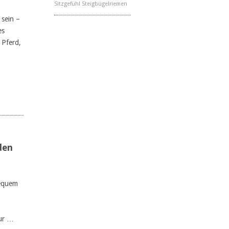
Sitzgefühl
Steigbügelriemen
 sein –
es
 Pferd,
…
den
bequem
zur …