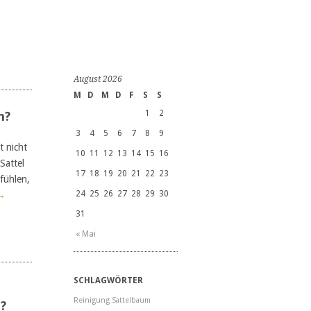
August 2026
M
D
M
D
F
S
S
1
2
n?
3
4
5
6
7
8
9
t nicht
10
11
12
13
14
15
16
Sattel
17
18
19
20
21
22
23
nfühlen,
24
25
26
27
28
29
30
→
31
« Mai
SCHLAGWÖRTER
Reinigung
Sattelbaum
l?