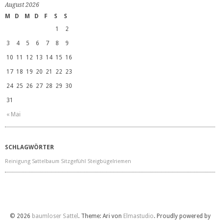
August 2026
M
D
M
D
F
S
S
1
2
3
4
5
6
7
8
9
10
11
12
13
14
15
16
17
18
19
20
21
22
23
24
25
26
27
28
29
30
31
« Mai
SCHLAGWÖRTER
Reinigung
Sattelbaum
Sitzgefühl
Steigbügelriemen
© 2026
baumloser Sattel
. Theme: Ari von
Elmastudio
. Proudly powered by